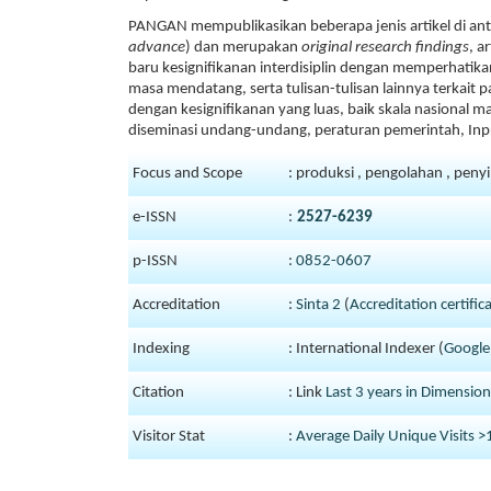
PANGAN mempublikasikan beberapa jenis artikel di antar
advance
) dan merupakan
original research findings
, a
baru kesignifikanan interdisiplin dengan memperhatika
masa mendatang, serta tulisan-tulisan lainnya terkait 
dengan kesignifikanan yang luas, baik skala nasional 
diseminasi undang-undang, peraturan pemerintah, Inpr
Focus and Scope
: produksi , pengolahan , peny
e-ISSN
:
2527-6239
p-ISSN
:
0852-0607
Accreditation
:
Sinta 2
(
Accreditation certific
Indexing
: International Indexer (
Google
Citation
: Link
Last 3 years in Dimension
Visitor Stat
:
Average Daily Unique Visits 