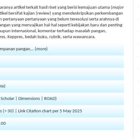
anya artikel terkait hasil riset yang berisi kemajuan utama (
major
rtikel bersifat kajian (review) yang mendeskripsikan perkembangan
n pertanyaan pertanyaan yang belum teresolusi serta arahnya di
pangan yang menyajikan hal-hal seperti kebijakan baru dan penting
maupun internasional, komentar terhadap masalah pangan,
es, Keppres, bedah buku, rubrik, serta wawancara.
impanan pangan,.. (
more
)
ate
)
 Scholar
|
Dimensions
|
ROAD
)
s (> 30)
| Link
Citation chart per 5 May 2025
>100