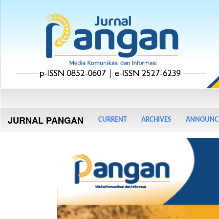
Main
Navigation
Main
JURNAL PANGAN
CURRENT
ARCHIVES
ANNOUNC
Content
Sidebar