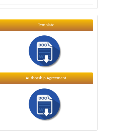
Template
Template
Authorship Agreement