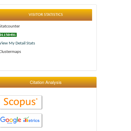
Statistics
VISITOR STATISTICS
Statcounter
View My Detail Stats
Clustermaps
Citation Analysis