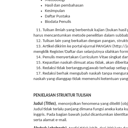
Metodologi
Hasil dan pembahasan
Kesimpulan
Daftar Pustaka
Biodata Penulis
11. Tulisan ilmiah yang berbentuk kajian (bukan hasil p
harus mencantumkan metode penelitian dalam subbab 
12. Tulisan lain yang berkaitan dengan pangan, struktu
13. Artikel dikirim ke portal ejurnal PANGAN (http://
mengklik Register/Daftar dan selanjutnya silahkan form 
14. Penulis menyertakan Curriculum Vitae singkat dan 
15. Kepastian naskah dimuat atau tidak, akan diberitah
16. Redaksi tidak bertanggungjawab terhadap setiap 
17. Redaksi berhak mengubah naskah tanpa mengurang
naskah yang dianggap tidak memenuhi ketentuan yang 
PENJELASAN STRUKTUR TULISAN
Judul (
Titles
)
, menonjolkan fenomena yang diteliti (obj
Judul tidak terlalu panjang dimana fungsi aneka kata ku
inggris. Pada bagian bawah judul dicantumkan identit
serta alamat e-mail.