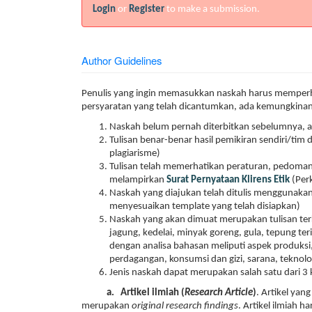
Login
or
Register
to make a submission.
Author Guidelines
Penulis yang ingin memasukkan naskah harus memperhat
persyaratan yang telah dicantumkan, ada kemungkinan
Naskah belum pernah diterbitkan sebelumnya, at
Tulisan benar-benar hasil pemikiran sendiri/t
plagiarisme)
Tulisan telah memerhatikan peraturan, pedoman, 
melampirkan
Surat Pernyataan Klirens Etik
(Per
Naskah yang diajukan telah ditulis menggunakan 
menyesuaikan template yang telah disiapkan)
Naskah yang akan dimuat merupakan tulisan terk
jagung, kedelai, minyak goreng, gula, tepung te
dengan analisa bahasan meliputi aspek produks
perdagangan, konsumsi dan gizi, sarana, teknolo
Jenis naskah dapat merupakan salah satu dari 3 ka
a.
Artikel ilmiah (
Research Article
)
. Artikel yan
merupakan
original research findings
. Artikel ilmiah 