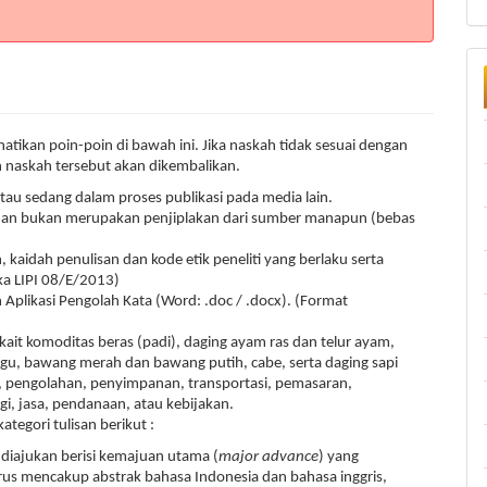
ikan poin-poin di bawah ini. Jika naskah tidak sesuai dengan
 naskah tersebut akan dikembalikan.
au sedang dalam proses publikasi pada media lain.
im dan bukan merupakan penjiplakan dari sumber manapun (bebas
kaidah penulisan dan kode etik peneliti yang berlaku serta
ka LIPI 08/E/2013)
Aplikasi Pengolah Kata (Word: .doc / .docx). (Format
ait komoditas beras (padi), daging ayam ras dan telur ayam,
rigu, bawang merah dan bawang putih, cabe, serta daging sapi
i, pengolahan, penyimpanan, transportasi, pemasaran,
gi, jasa, pendanaan, atau kebijakan.
tegori tulisan berikut :
g diajukan berisi kemajuan utama (
major advance
) yang
harus mencakup abstrak bahasa Indonesia dan bahasa inggris,