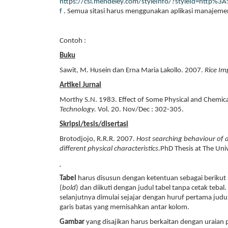
https://csl.mendeley.com/styleInfo/?styleId=http%3
f
. Semua sitasi harus menggunakan aplikasi manajemen 
Contoh :
Buku
Sawit, M. Husein dan Erna Maria Lakollo. 2007.
Rice Im
Artikel Jurnal
Morthy S.N. 1983. Effect of Some Physical and Chemica
Technology.
Vol. 20. Nov/Dec : 302-305.
Skripsi/tesis/disertasi
Brotodjojo, R.R.R. 2007.
Host searching behaviour of a
different physical characteristics.
PhD Thesis at The Uni
Tabel
harus disusun dengan ketentuan sebagai berikut :
(
bold
) dan diikuti dengan judul tabel tanpa cetak tebal. 
selanjutnya dimulai sejajar dengan huruf pertama judul 
garis batas yang memisahkan antar kolom.
Gambar
yang disajikan harus berkaitan dengan uraian