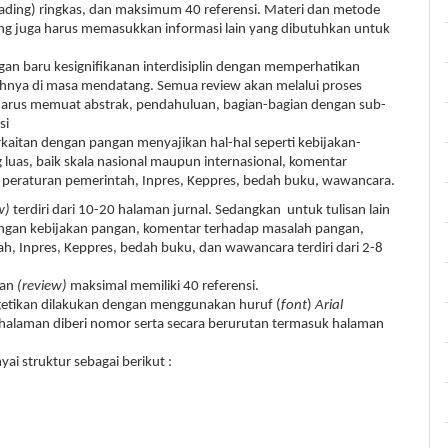
ading) ringkas, dan maksimum 40 referensi. Materi dan metode
ng juga harus memasukkan informasi lain yang dibutuhkan untuk
n baru kesignifikanan interdisiplin dengan memperhatikan
ahnya di masa mendatang. Semua review akan melalui proses
m harus memuat abstrak, pendahuluan, bagian-bagian dengan sub-
si
berkaitan dengan pangan menyajikan hal-hal seperti kebijakan-
 luas, baik skala nasional maupun internasional, komentar
peraturan pemerintah, Inpres, Keppres, bedah buku, wawancara.
w)
terdiri dari 10-20 halaman jurnal. Sedangkan untuk tulisan lain
 dengan kebijakan pangan, komentar terhadap masalah pangan,
, Inpres, Keppres, bedah buku, dan wawancara terdiri dari 2-8
ian
(review)
maksimal memiliki 40 referensi.
engetikan dilakukan dengan menggunakan huruf (
font
)
Arial
p halaman diberi nomor serta secara berurutan termasuk halaman
yai struktur sebagai berikut :