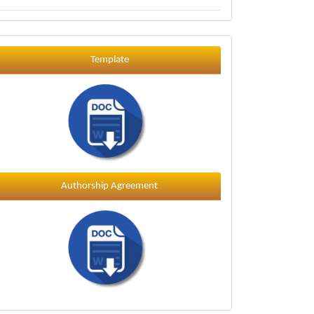
Template
Template
Authorship Agreement