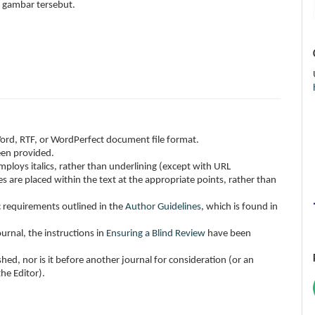
 gambar tersebut.
Word, RTF, or WordPerfect document file format.
een provided.
employs italics, rather than underlining (except with URL
les are placed within the text at the appropriate points, rather than
ic requirements outlined in the
Author Guidelines
, which is found in
urnal, the instructions in
Ensuring a Blind Review
have been
ed, nor is it before another journal for consideration (or an
he Editor).