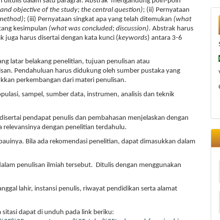
dan ditulis dalam satu paragraf. Abstrak mengandung poin-poin
and objective of the study; the central question)
; (ii) Pernyataan
 method)
; (iii) Pernyataan singkat apa yang telah ditemukan
(what
entang kesimpulan
(what was concluded; discussion).
Abstrak harus
k juga harus disertai dengan kata kunci (
keywords
) antara 3-6
ang latar belakang penelitian, tujuan penulisan atau
san. Pendahuluan harus didukung oleh sumber pustaka yang
kkan perkembangan dari materi penulisan.
opulasi, sampel, sumber data, instrumen, analisis dan teknik
a disertai pendapat penulis dan pembahasan menjelaskan dengan
a relevansinya dengan penelitian terdahulu.
auinya. Bila ada rekomendasi penelitian, dapat dimasukkan dalam
dalam penulisan ilmiah tersebut. Ditulis dengan menggunakan
ggal lahir, instansi penulis, riwayat pendidikan serta alamat
sitasi dapat di unduh pada link beriku: