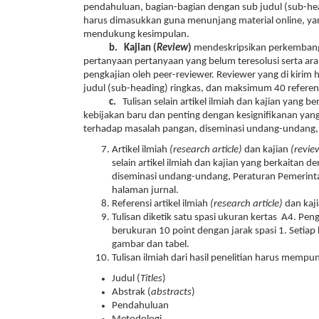
pendahuluan, bagian-bagian dengan sub judul (sub-he
harus dimasukkan guna menunjang material online, ya
mendukung kesimpulan.
b.
Kajian (
Review
)
mendeskripsikan perkembanga
pertanyaan pertanyaan yang belum teresolusi serta ar
pengkajian oleh peer-reviewer. Reviewer yang di kiri
judul (sub-heading) ringkas, dan maksimum 40 referen
c.
Tulisan selain artikel ilmiah dan kajian yang 
kebijakan baru dan penting dengan kesignifikanan yang
terhadap masalah pangan, diseminasi undang-undang, 
Artikel ilmiah
(research article)
dan kajian
(revie
selain artikel ilmiah dan kajian yang berkaitan
diseminasi undang-undang, Peraturan Pemerintah
halaman jurnal.
Referensi artikel ilmiah
(research article)
dan kaj
Tulisan diketik satu spasi ukuran kertas A4. P
berukuran 10 point dengan jarak spasi 1. Setia
gambar dan tabel.
Tulisan ilmiah dari hasil penelitian harus mempun
Judul (
Titles
)
Abstrak (
abstracts
)
Pendahuluan