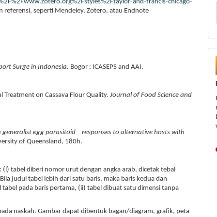
A%2F%2Fwww.zotero.org%2Fstyles%2Ftaylor-and-francis-chicago-
referensi, seperti Mendeley, Zotero, atau Endnote
port Surge in Indonesia.
Bogor : ICASEPS and AAI.
l Treatment on Cassava Flour Quality.
Journal of Food Science and
 generalist egg parasitoid – responses to alternative hosts with
versity of Queensland, 180h.
 (i) tabel diberi nomor urut dengan angka arab, dicetak tebal
Bila judul tabel lebih dari satu baris, maka baris kedua dan
tabel pada baris pertama, (ii) tabel dibuat satu dimensi tanpa
 pada naskah. Gambar dapat dibentuk bagan/diagram, grafik, peta