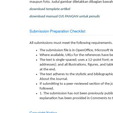
maupun foto. Judul gambar diletakkan dibagian bawah
download template artikel
download manual OJS PANGAN untuk penulis
Submission Preparation Checklist
All submissions must meet the following requirements.
The submission file is in OpenOffice, Microsoft 
Where available, URLs for the references have b
The text is single-spaced; uses a 12-point font; 
addresses); and all illustrations, figures, and tab
at the end.
The text adheres to the stylistic and bibliograph
About the Journal.
If submitting to a peer-reviewed section of the jo
followed.
1. The submission has not been previously publish
explanation has been provided in Comments to t
Copyright Notice