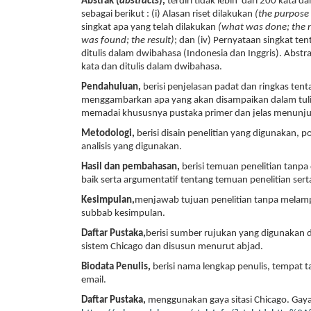
Abstrak (
abstracts
),
terdiri tidak lebih dari 200 kata 
sebagai berikut : (i) Alasan riset dilakukan
(the purpose 
singkat apa yang telah dilakukan
(what was done; the
was found; the result)
; dan (iv) Pernyataan singkat t
ditulis dalam dwibahasa (Indonesia dan Inggris). Abstra
kata dan ditulis dalam dwibahasa.
Pendahuluan,
berisi penjelasan padat dan ringkas tent
menggambarkan apa yang akan disampaikan dalam tuli
memadai khususnya pustaka primer dan jelas menunju
Metodologi,
berisi disain penelitian yang digunakan, p
analisis yang digunakan.
Hasil dan pembahasan,
berisi temuan penelitian tanp
baik serta argumentatif tentang temuan penelitian sert
Kesimpulan,
menjawab tujuan penelitian tanpa melamp
subbab kesimpulan.
Daftar Pustaka,
berisi sumber rujukan yang digunakan 
sistem Chicago dan disusun menurut abjad.
Biodata Penulis,
berisi nama lengkap penulis, tempat tan
email.
Daftar Pustaka,
menggunakan gaya sitasi Chicago. Gaya 