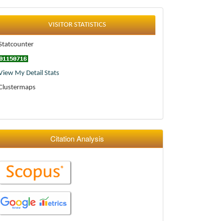
Statistics
VISITOR STATISTICS
Statcounter
View My Detail Stats
Clustermaps
Citation Analysis