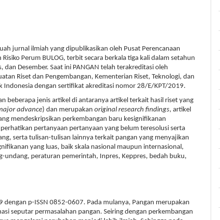
 jurnal ilmiah yang dipublikasikan oleh Pusat Perencanaan
Risiko Perum BULOG, terbit secara berkala tiga kali dalam setahun
s, dan Desember. Saat ini PANGAN telah terakreditasi oleh
uatan Riset dan Pengembangan, Kementerian Riset, Teknologi, dan
k Indonesia dengan sertifikat akreditasi nomor 28/E/KPT/2019.
berapa jenis artikel di antaranya artikel terkait hasil riset yang
major advance
) dan merupakan
original research findings
, artikel
 yang mendeskripsikan perkembangan baru kesignifikanan
perhatikan pertanyaan pertanyaan yang belum teresolusi serta
g, serta tulisan-tulisan lainnya terkait pangan yang menyajikan
gnifikanan yang luas, baik skala nasional maupun internasional,
-undang, peraturan pemerintah, Inpres, Keppres, bedah buku,
1989 dengan p-ISSN 0852-0607. Pada mulanya, Pangan merupakan
masi seputar permasalahan pangan. Seiring dengan perkembangan