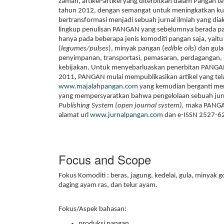
zaman, artikel-artikel yang diterbitkan dalam Pangan 
tahun 2012, dengan semangat untuk meningkatkan kuali
bertransformasi menjadi sebuah jurnal ilmiah yang dia
lingkup penulisan PANGAN yang sebelumnya berada pada
hanya pada beberapa jenis komoditi pangan saja, yaitu bi
(
legumes/pulses
), minyak pangan (
edible oils
) dan gula
penyimpanan, transportasi, pemasaran, perdagangan, k
kebijakan. Untuk menyebarluaskan penerbitan PANGAN y
2011, PANGAN mulai mempublikasikan artikel yang tela
www.majalahpangan.com
yang kemudian berganti me
yang mempersyaratkan bahwa pengelolaan sebuah jurna
Publishing System
(open journal system),
maka PANGAN
alamat url
www.jurnalpangan.com
dan e-ISSN 2527-6
Focus and Scope
Fokus Komoditi : beras, jagung, kedelai, gula, minyak 
daging ayam ras, dan telur ayam.
Fokus/Aspek bahasan:
produksi pangan,