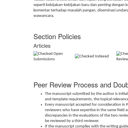
seperti kebijakan-kebijakan baru dan penting dengan ke
komentar terhadap masalah pangan, diseminasi undang
wawancara.
Section Policies
Articles
Open
Indexed
Submissions
Revie
Peer Review Process and Doub
The manuscript submitted by the author is initia
and template requirements, the topical relevance
Every manuscript accepted for consideration in
reviewers who have expertise in the same field a
discrepancies in the evaluations of the two rev
be reviewed by a third reviewer.
If the manuscript complies with the writing guide