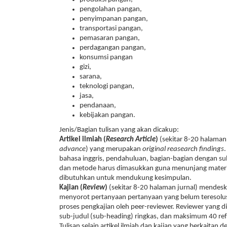
pengolahan pangan,
penyimpanan pangan,
transportasi pangan,
pemasaran pangan,
perdagangan pangan,
konsumsi pangan
gizi,
sarana,
teknologi pangan,
jasa,
pendanaan,
kebijakan pangan.
Jenis/Bagian tulisan yang akan dicakup:
Artikel ilmiah (
Research Article
)
(sekitar 8-20 halaman 
advance
) yang merupakan
original reasearch findings
bahasa inggris, pendahuluan, bagian-bagian dengan su
dan metode harus dimasukkan guna menunjang material
dibutuhkan untuk mendukung kesimpulan.
Kajian (
Review
)
(sekitar 8-20 halaman jurnal) mendeskr
menyorot pertanyaan pertanyaan yang belum teresolus
proses pengkajian oleh peer-reviewer. Reviewer yang 
sub-judul (sub-heading) ringkas, dan maksimum 40 ref
Tulisan selain artikel ilmiah dan kajian yang berkaitan