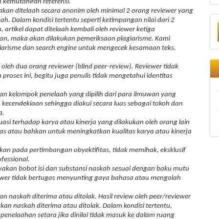
n kemutahiran referensi.
akan ditelaah secara anonim oleh minimal 2 orang reviewer yang
h. Dalam kondisi tertentu seperti ketimpangan nilai dari 2
 artikel dapat ditelaah kembali oleh reviewer ketiga
an, maka akan dilakukan pemeriksaan plagiarisme.
Kami
arisme dan search engine untuk mengecek kesamaan teks.
oleh dua orang reviewer (blind peer-review). Reviewer tidak
proses ini, begitu juga penulis tidak mengetahui identitas
an kelompok penelaah yang dipilih dari para ilmuwan yang
 kecendekiaan sehingga diakui secara luas sebagai tokoh dan
a.
asi terhadap karya atau kinerja yang dilakukan oleh orang lain
s atau bahkan untuk meningkatkan kualitas karya atau kinerja
rkan pada pertimbangan obyektifitas, tidak memihak, eksklusif
fessional.
yakan bobot isi dan substansi naskah sesuai dengan baku mutu
ewer tidak bertugas menyunting gaya bahasa atau mengolah
naskah diterima atau ditolak. Hasil review oleh peer/reviewer
n naskah diterima atau ditolak. Dalam kondisi tertentu,
 penelaahan setara jika dinilai tidak masuk ke dalam ruang