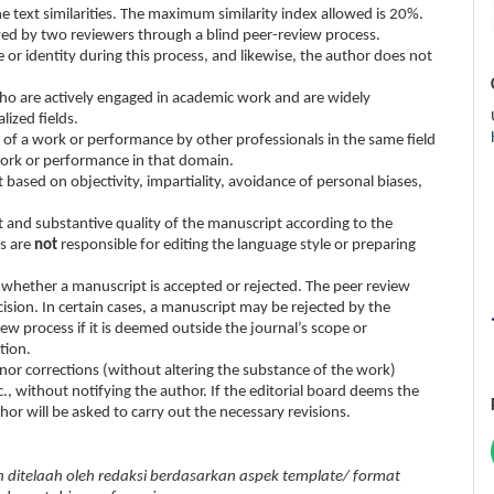
 text similarities. The maximum similarity index allowed is 20%.
wed by two reviewers through a blind peer-review process.
or identity during this process, and likewise, the author does not
who are actively engaged in academic work and are widely
lized fields.
 of a work or performance by other professionals in the same field
work or performance in that domain.
 based on objectivity, impartiality, avoidance of personal biases,
 and substantive quality of the manuscript according to the
s are
not
responsible for editing the language style or preparing
e whether a manuscript is accepted or rejected. The peer review
ecision. In certain cases, a manuscript may be rejected by the
ew process if it is deemed outside the journal’s scope or
ution.
inor corrections (without altering the substance of the work)
, without notifying the author. If the editorial board deems the
or will be asked to carry out the necessary revisions.
 ditelaah oleh redaksi berdasarkan aspek template/ format