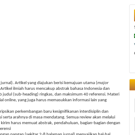
jurnal). Artikel yang diajukan berisi kemajuan utama (
major
. Artikel ilmiah harus mencakup abstrak bahasa Indonesia dan
b judul (sub-heading) ringkas, dan maksimum 40 referensi. Materi
 online, yang juga harus memasukkan informasi lain yang
ipsikan perkembangan baru kesignifikanan interdisiplin dan
i serta arahnya di masa mendatang. Semua review akan melalui
di kirim harus memuat abstrak, pendahuluan, bagian-bagian dengan
erensi
 dengan pangan (sekitar 2-8 halaman jurnal) menyajikan hal-hal