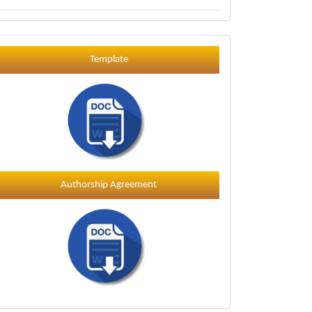
Template
Template
Authorship Agreement