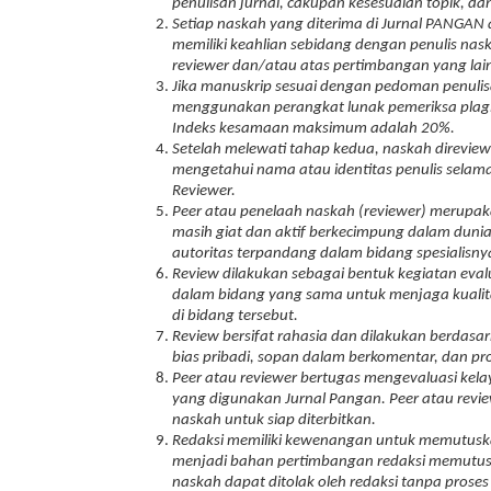
penulisan jurnal, cakupan kesesuaian topik, da
Setiap naskah yang diterima di Jurnal PANGAN 
memiliki keahlian sebidang dengan penulis naska
reviewer dan/atau atas pertimbangan yang lain,
Jika manuskrip sesuai dengan pedoman penulis
menggunakan perangkat lunak pemeriksa plagi
Indeks kesamaan maksimum adalah 20%.
Setelah melewati tahap kedua, naskah direview 
mengetahui nama atau identitas penulis selama 
Reviewer.
Peer atau penelaah naskah (reviewer) merupak
masih giat dan aktif berkecimpung dalam dunia
autoritas terpandang dalam bidang spesialisny
Review dilakukan sebagai bentuk kegiatan evalu
dalam bidang yang sama untuk menjaga kualita
di bidang tersebut.
Review bersifat rahasia dan dilakukan berdasa
bias pribadi, sopan dalam berkomentar, dan pro
Peer atau reviewer bertugas mengevaluasi kela
yang digunakan Jurnal Pangan. Peer atau revi
naskah untuk siap diterbitkan.
Redaksi memiliki kewenangan untuk memutuskan 
menjadi bahan pertimbangan redaksi memutuska
naskah dapat ditolak oleh redaksi tanpa proses