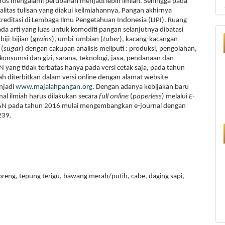
terus mengalami perubahan menjadi lebih ilmiah. Sehingga pada
tas tulisan yang diakui keilmiahannya, Pangan akhirnya
kreditasi di Lembaga Ilmu Pengetahuan Indonesia (LIPI). Ruang
 arti yang luas untuk komoditi pangan selanjutnya dibatasi
ji-bijian (
grains
), umbi-umbian (
tuber
), kacang-kacangan
 (
sugar
) dengan cakupan analisis meliputi : produksi, pengolahan,
onsumsi dan gizi, sarana, teknologi, jasa, pendanaan dan
ang tidak terbatas hanya pada versi cetak saja, pada tahun
h diterbitkan dalam versi online dengan alamat website
njadi
www.majalahpangan.org
. Dengan adanya kebijakan baru
l ilmiah harus dilakukan secara
full online
(
paperless
) melalui
E-
 pada tahun 2016 mulai mengembangkan e-journal dengan
239.
goreng, tepung terigu, bawang merah/putih, cabe, daging sapi,