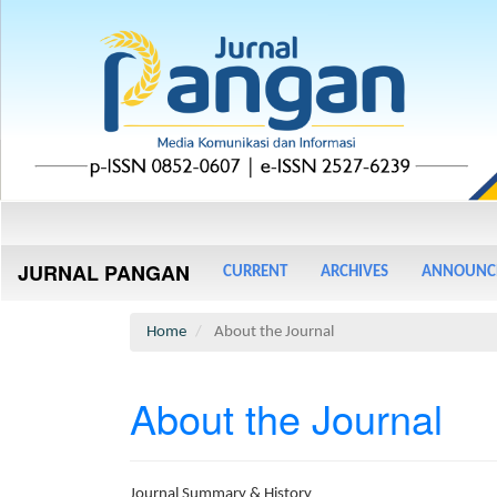
Main
Navigation
Main
JURNAL PANGAN
CURRENT
ARCHIVES
ANNOUNC
Content
Sidebar
Home
About the Journal
About the Journal
Journal Summary & History