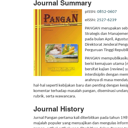
Journal Summary
pISSN:
0852-0607
eISSN:
2527-6239
PANGAN merupakan sebuah
Strategis dan Manajemen 
pada bulan April, Agustu
Direktorat Jenderal Peng
Perguruan Tinggi Republi
PANGAN mempublikasikan be
berisi kemajuan utama (
bersifat kajian (review)
interdisiplin dengan mem
arahnya di masa mendatan
hal-hal seperti kebijakan baru dan penting dengan kesi
komentar terhadap masalah pangan, diseminasi undang
rubrik, serta wawancara.
Journal History
Jurnal Pangan pertama kali diterbitkan pada tahun 
majalah populer yang menyajikan dan mengulas infor