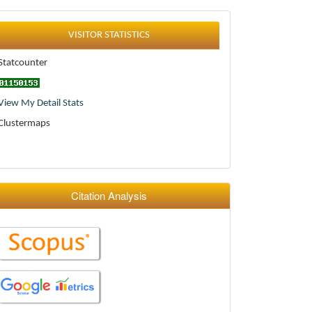
Statistics
VISITOR STATISTICS
Statcounter
View My Detail Stats
Clustermaps
Citation Analysis